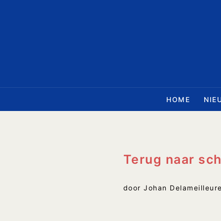
Ga
naar
de
inhoud
HOME
NIE
Terug naar sc
door Johan Delameilleur