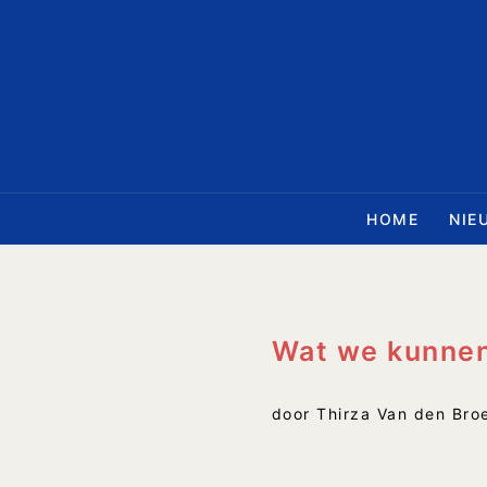
Ga
naar
de
inhoud
HOME
NIE
Wat we kunnen 
door Thirza Van den Bro