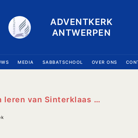
ADVENTKERK
ANTWERPEN
UWS
MEDIA
SABBATSCHOOL
OVER ONS
CON
leren van Sinterklaas …
ek