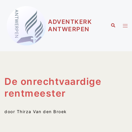
Ga
naar
de
inhoud
ADVENTKERK
Tog
Zoeken
ANTWERPEN
me
De onrechtvaardige
rentmeester
door Thirza Van den Broek